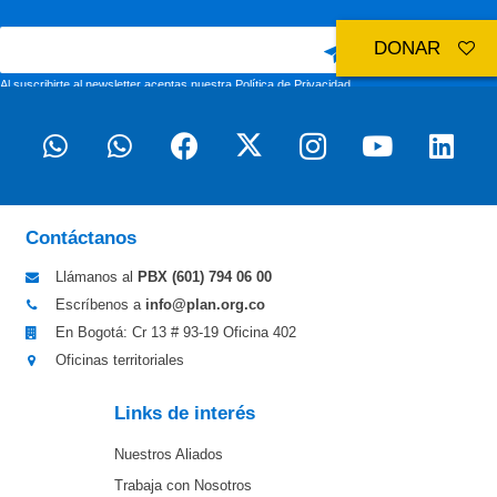
DONAR
Al suscribirte al newsletter aceptas nuestra
Política de Privacidad
Contáctanos
Llámanos al
PBX (601)
794 06 00
Escríbenos a
info@plan.org.co
En Bogotá: Cr 13 # 93-19 Oficina 402
Oficinas territoriales
Links de interés
Nuestros Aliados
Trabaja con Nosotros