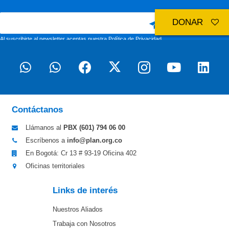
DONAR
Al suscribirte al newsletter aceptas nuestra
Política de Privacidad
Contáctanos
Llámanos al
PBX (601)
794 06 00
Escríbenos a
info@plan.org.co
En Bogotá: Cr 13 # 93-19 Oficina 402
Oficinas territoriales
Links de interés
Nuestros Aliados
Trabaja con Nosotros