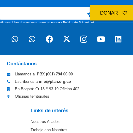
DONAR
Al suscribirte al newsletter aceptas nuestra
Política de Privacidad
Contáctanos
Llámanos al
PBX (601)
794 06 00
Escríbenos a
info@plan.org.co
En Bogotá: Cr 13 # 93-19 Oficina 402
Oficinas territoriales
Links de interés
Nuestros Aliados
Trabaja con Nosotros