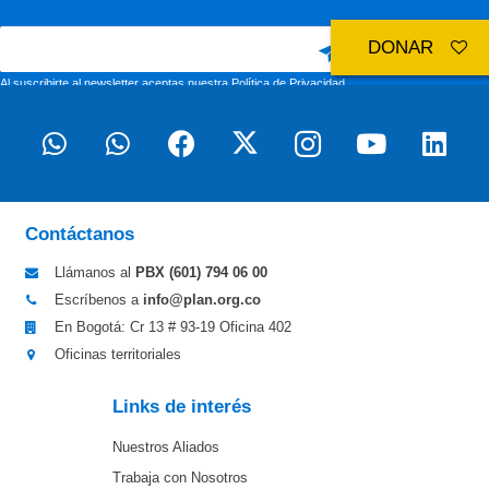
DONAR
Al suscribirte al newsletter aceptas nuestra
Política de Privacidad
Contáctanos
Llámanos al
PBX (601)
794 06 00
Escríbenos a
info@plan.org.co
En Bogotá: Cr 13 # 93-19 Oficina 402
Oficinas territoriales
Links de interés
Nuestros Aliados
Trabaja con Nosotros