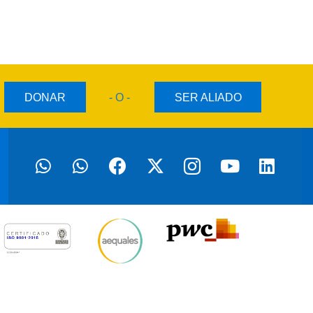
DONAR
- O -
SER ALIADO