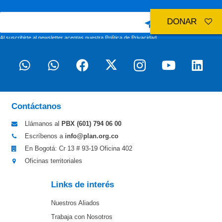
DONAR
Al suscribirte al newsletter aceptas nuestra
Política de Privacidad
Contáctanos
Llámanos al
PBX (601)
794 06 00
Escríbenos a
info@plan.org.co
En Bogotá: Cr 13 # 93-19 Oficina 402
Oficinas territoriales
Links de interés
Nuestros Aliados
Trabaja con Nosotros