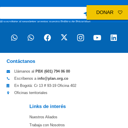
DONAR
Al suscribirte al newsletter aceptas nuestra
Política de Privacidad
Contáctanos
Llámanos al
PBX (601)
794 06 00
Escríbenos a
info@plan.org.co
En Bogotá: Cr 13 # 93-19 Oficina 402
Oficinas territoriales
Links de interés
Nuestros Aliados
Trabaja con Nosotros