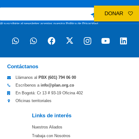
DONAR
Al suscribirte al newsletter aceptas nuestra
Política de Privacidad
Contáctanos
Llámanos al
PBX (601)
794 06 00
Escríbenos a
info@plan.org.co
En Bogotá: Cr 13 # 93-19 Oficina 402
Oficinas territoriales
Links de interés
Nuestros Aliados
Trabaja con Nosotros