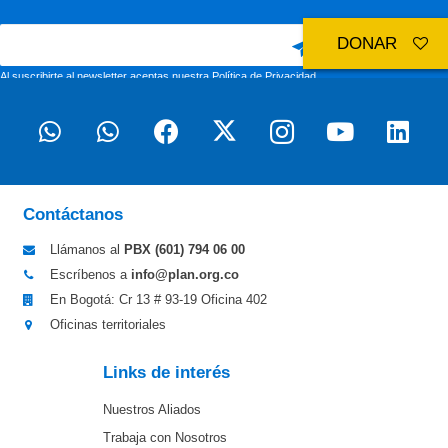
DONAR
Al suscribirte al newsletter aceptas nuestra
Política de Privacidad
Contáctanos
Llámanos al
PBX (601)
794 06 00
Escríbenos a
info@plan.org.co
En Bogotá: Cr 13 # 93-19 Oficina 402
Oficinas territoriales
Links de interés
Nuestros Aliados
Trabaja con Nosotros