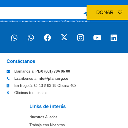
DONAR
Al suscribirte al newsletter aceptas nuestra
Política de Privacidad
Contáctanos
Llámanos al
PBX (601)
794 06 00
Escríbenos a
info@plan.org.co
En Bogotá: Cr 13 # 93-19 Oficina 402
Oficinas territoriales
Links de interés
Nuestros Aliados
Trabaja con Nosotros