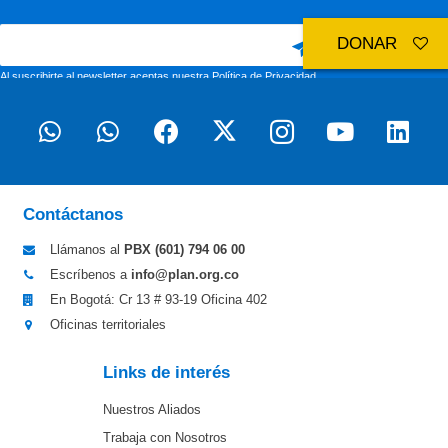
DONAR
Al suscribirte al newsletter aceptas nuestra
Política de Privacidad
Contáctanos
Llámanos al
PBX (601)
794 06 00
Escríbenos a
info@plan.org.co
En Bogotá: Cr 13 # 93-19 Oficina 402
Oficinas territoriales
Links de interés
Nuestros Aliados
Trabaja con Nosotros