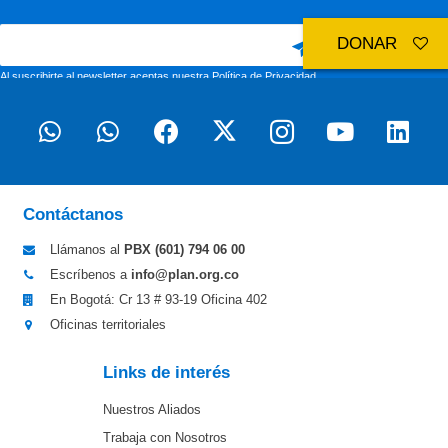
DONAR
Al suscribirte al newsletter aceptas nuestra
Política de Privacidad
Contáctanos
Llámanos al
PBX (601)
794 06 00
Escríbenos a
info@plan.org.co
En Bogotá: Cr 13 # 93-19 Oficina 402
Oficinas territoriales
Links de interés
Nuestros Aliados
Trabaja con Nosotros