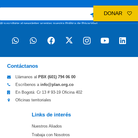
DONAR
Al suscribirte al newsletter aceptas nuestra
Política de Privacidad
Contáctanos
Llámanos al
PBX (601)
794 06 00
Escríbenos a
info@plan.org.co
En Bogotá: Cr 13 # 93-19 Oficina 402
Oficinas territoriales
Links de interés
Nuestros Aliados
Trabaja con Nosotros