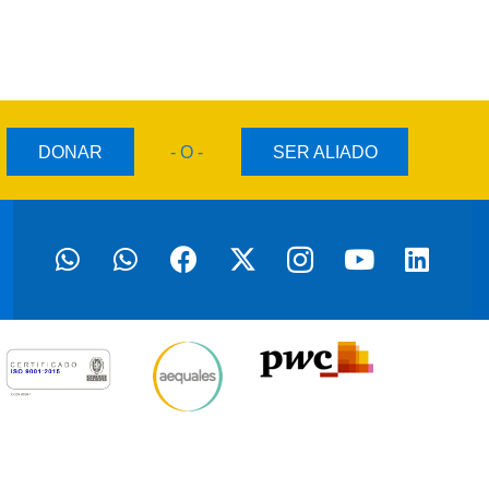
DONAR
- O -
SER ALIADO