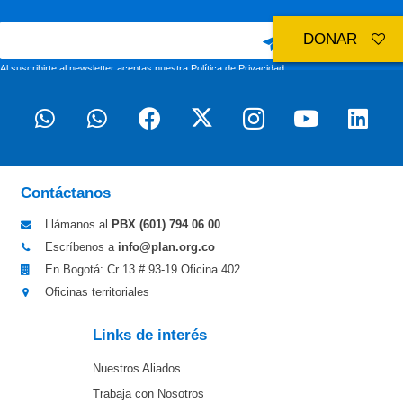
DONAR
Al suscribirte al newsletter aceptas nuestra
Política de Privacidad
Contáctanos
Llámanos al
PBX (601)
794 06 00
Escríbenos a
info@plan.org.co
En Bogotá: Cr 13 # 93-19 Oficina 402
Oficinas territoriales
Links de interés
Nuestros Aliados
Trabaja con Nosotros