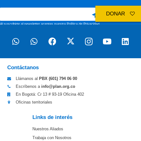
DONAR
Al suscribirte al newsletter aceptas nuestra
Política de Privacidad
Contáctanos
Llámanos al
PBX (601)
794 06 00
Escríbenos a
info@plan.org.co
En Bogotá: Cr 13 # 93-19 Oficina 402
Oficinas territoriales
Links de interés
Nuestros Aliados
Trabaja con Nosotros