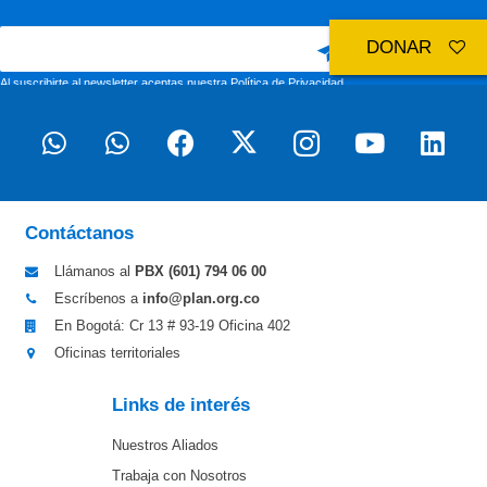
DONAR
Al suscribirte al newsletter aceptas nuestra
Política de Privacidad
Contáctanos
Llámanos al
PBX (601)
794 06 00
Escríbenos a
info@plan.org.co
En Bogotá: Cr 13 # 93-19 Oficina 402
Oficinas territoriales
Links de interés
Nuestros Aliados
Trabaja con Nosotros