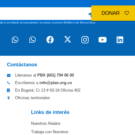
DONAR
Al suscribirte al newsletter aceptas nuestra
Política de Privacidad
Contáctanos
Llámanos al
PBX (601)
794 06 00
Escríbenos a
info@plan.org.co
En Bogotá: Cr 13 # 93-19 Oficina 402
Oficinas territoriales
Links de interés
Nuestros Aliados
Trabaja con Nosotros