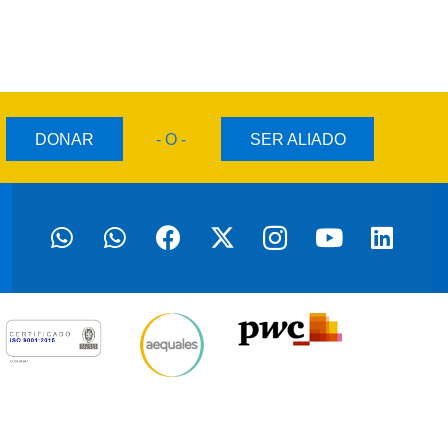
DONAR
- O -
SER ALIADO