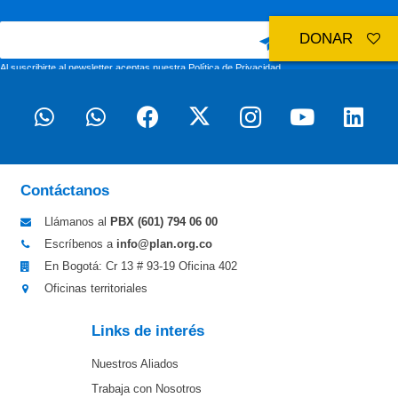
DONAR
Al suscribirte al newsletter aceptas nuestra
Política de Privacidad
Contáctanos
Llámanos al
PBX (601)
794 06 00
Escríbenos a
info@plan.org.co
En Bogotá: Cr 13 # 93-19 Oficina 402
Oficinas territoriales
Links de interés
Nuestros Aliados
Trabaja con Nosotros