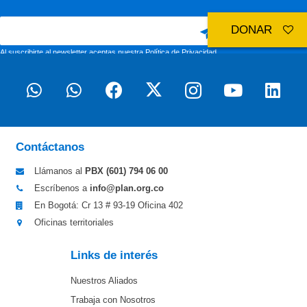
DONAR
Al suscribirte al newsletter aceptas nuestra
Política de Privacidad
Contáctanos
Llámanos al
PBX (601)
794 06 00
Escríbenos a
info@plan.org.co
En Bogotá: Cr 13 # 93-19 Oficina 402
Oficinas territoriales
Links de interés
Nuestros Aliados
Trabaja con Nosotros