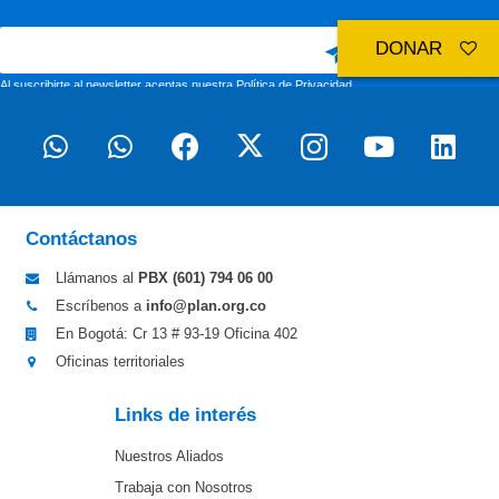
DONAR
Al suscribirte al newsletter aceptas nuestra
Política de Privacidad
Contáctanos
Llámanos al
PBX (601)
794 06 00
Escríbenos a
info@plan.org.co
En Bogotá: Cr 13 # 93-19 Oficina 402
Oficinas territoriales
Links de interés
Nuestros Aliados
Trabaja con Nosotros