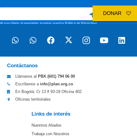
DONAR
Al suscribirte al newsletter aceptas nuestra
Política de Privacidad
Contáctanos
Llámanos al
PBX (601)
794 06 00
Escríbenos a
info@plan.org.co
En Bogotá: Cr 13 # 93-19 Oficina 402
Oficinas territoriales
Links de interés
Nuestros Aliados
Trabaja con Nosotros