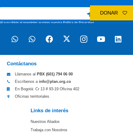
DONAR
Al suscribirte al newsletter aceptas nuestra
Política de Privacidad
Contáctanos
Llámanos al
PBX (601)
794 06 00
Escríbenos a
info@plan.org.co
En Bogotá: Cr 13 # 93-19 Oficina 402
Oficinas territoriales
Links de interés
Nuestros Aliados
Trabaja con Nosotros