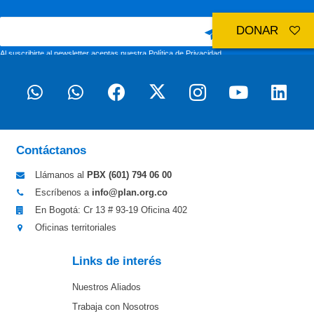
DONAR
Al suscribirte al newsletter aceptas nuestra
Política de Privacidad
Contáctanos
Llámanos al
PBX (601)
794 06 00
Escríbenos a
info@plan.org.co
En Bogotá: Cr 13 # 93-19 Oficina 402
Oficinas territoriales
Links de interés
Nuestros Aliados
Trabaja con Nosotros