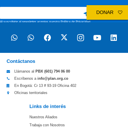
DONAR
Al suscribirte al newsletter aceptas nuestra
Política de Privacidad
Contáctanos
Llámanos al
PBX (601)
794 06 00
Escríbenos a
info@plan.org.co
En Bogotá: Cr 13 # 93-19 Oficina 402
Oficinas territoriales
Links de interés
Nuestros Aliados
Trabaja con Nosotros