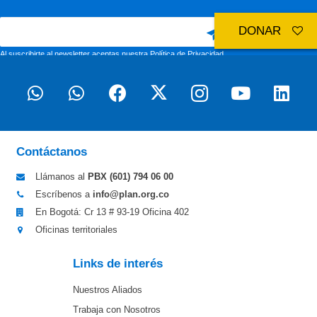
DONAR
Al suscribirte al newsletter aceptas nuestra
Política de Privacidad
Contáctanos
Llámanos al
PBX (601)
794 06 00
Escríbenos a
info@plan.org.co
En Bogotá: Cr 13 # 93-19 Oficina 402
Oficinas territoriales
Links de interés
Nuestros Aliados
Trabaja con Nosotros