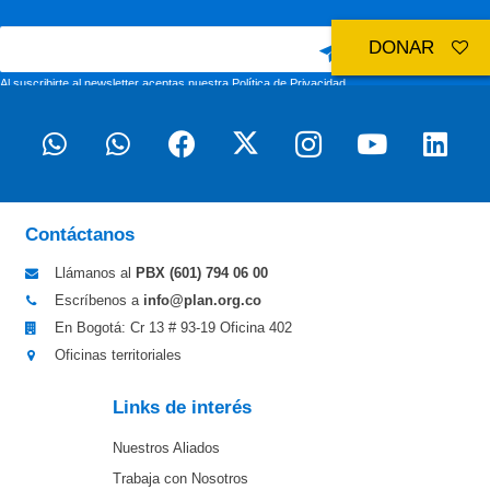
DONAR
Al suscribirte al newsletter aceptas nuestra
Política de Privacidad
Contáctanos
Llámanos al
PBX (601)
794 06 00
Escríbenos a
info@plan.org.co
En Bogotá: Cr 13 # 93-19 Oficina 402
Oficinas territoriales
Links de interés
Nuestros Aliados
Trabaja con Nosotros