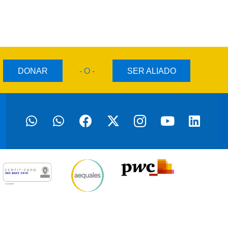
DONAR
- O -
SER ALIADO