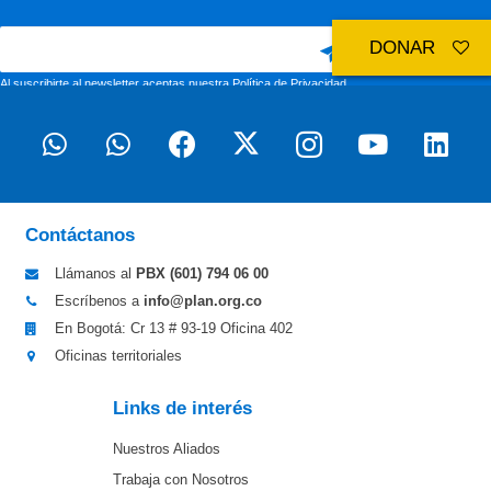
DONAR
Al suscribirte al newsletter aceptas nuestra
Política de Privacidad
Contáctanos
Llámanos al
PBX (601)
794 06 00
Escríbenos a
info@plan.org.co
En Bogotá: Cr 13 # 93-19 Oficina 402
Oficinas territoriales
Links de interés
Nuestros Aliados
Trabaja con Nosotros