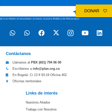
DONAR
Al suscribirte al newsletter aceptas nuestra
Política de Privacidad
Contáctanos
Llámanos al
PBX (601)
794 06 00
Escríbenos a
info@plan.org.co
En Bogotá: Cr 13 # 93-19 Oficina 402
Oficinas territoriales
Links de interés
Nuestros Aliados
Trabaja con Nosotros