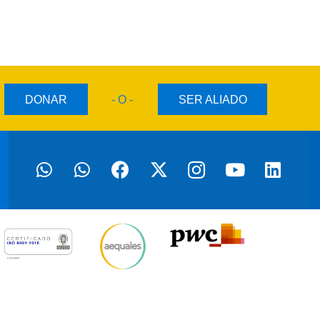
DONAR
- O -
SER ALIADO