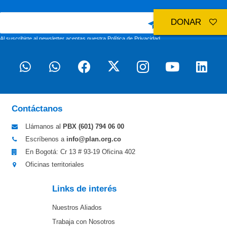
DONAR
Al suscribirte al newsletter aceptas nuestra
Política de Privacidad
Contáctanos
Llámanos al
PBX (601)
794 06 00
Escríbenos a
info@plan.org.co
En Bogotá: Cr 13 # 93-19 Oficina 402
Oficinas territoriales
Links de interés
Nuestros Aliados
Trabaja con Nosotros