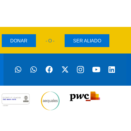
DONAR
- O -
SER ALIADO