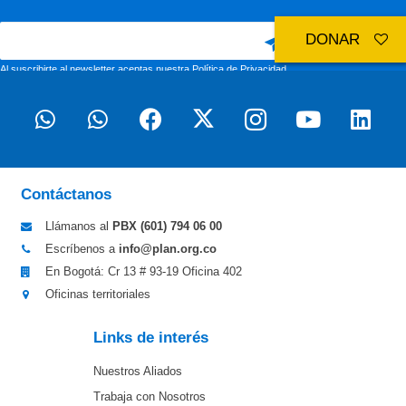
DONAR
Al suscribirte al newsletter aceptas nuestra
Política de Privacidad
Contáctanos
Llámanos al
PBX (601)
794 06 00
Escríbenos a
info@plan.org.co
En Bogotá: Cr 13 # 93-19 Oficina 402
Oficinas territoriales
Links de interés
Nuestros Aliados
Trabaja con Nosotros