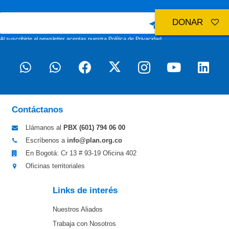
DONAR
Al suscribirte al newsletter aceptas nuestra
Política de Privacidad
Contáctanos
Llámanos al
PBX (601)
794 06 00
Escríbenos a
info@plan.org.co
En Bogotá: Cr 13 # 93-19 Oficina 402
Oficinas territoriales
Links de interés
Nuestros Aliados
Trabaja con Nosotros