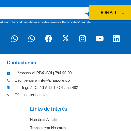
DONAR
Al suscribirte al newsletter aceptas nuestra
Política de Privacidad
Contáctanos
Llámanos al
PBX (601)
794 06 00
Escríbenos a
info@plan.org.co
En Bogotá: Cr 13 # 93-19 Oficina 402
Oficinas territoriales
Links de interés
Nuestros Aliados
Trabaja con Nosotros