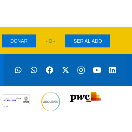
DONAR
- O -
SER ALIADO