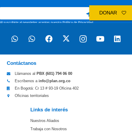
DONAR
Al suscribirte al newsletter aceptas nuestra
Política de Privacidad
Contáctanos
Llámanos al
PBX (601)
794 06 00
Escríbenos a
info@plan.org.co
En Bogotá: Cr 13 # 93-19 Oficina 402
Oficinas territoriales
Links de interés
Nuestros Aliados
Trabaja con Nosotros