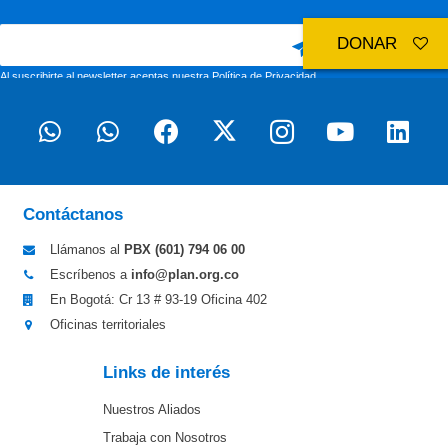
DONAR
Al suscribirte al newsletter aceptas nuestra
Política de Privacidad
Contáctanos
Llámanos al
PBX (601)
794 06 00
Escríbenos a
info@plan.org.co
En Bogotá: Cr 13 # 93-19 Oficina 402
Oficinas territoriales
Links de interés
Nuestros Aliados
Trabaja con Nosotros