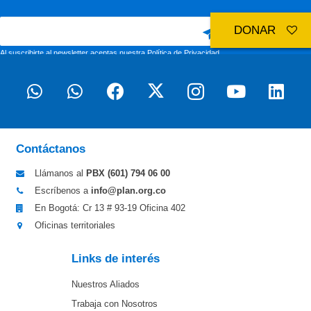
DONAR
Al suscribirte al newsletter aceptas nuestra
Política de Privacidad
Contáctanos
Llámanos al
PBX (601)
794 06 00
Escríbenos a
info@plan.org.co
En Bogotá: Cr 13 # 93-19 Oficina 402
Oficinas territoriales
Links de interés
Nuestros Aliados
Trabaja con Nosotros