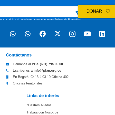
DONAR
Al suscribirte al newsletter aceptas nuestra
Política de Privacidad
Contáctanos
Llámanos al
PBX (601)
794 06 00
Escríbenos a
info@plan.org.co
En Bogotá: Cr 13 # 93-19 Oficina 402
Oficinas territoriales
Links de interés
Nuestros Aliados
Trabaja con Nosotros