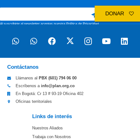
DONAR
Al suscribirte al newsletter aceptas nuestra
Política de Privacidad
Contáctanos
Llámanos al
PBX (601)
794 06 00
Escríbenos a
info@plan.org.co
En Bogotá: Cr 13 # 93-19 Oficina 402
Oficinas territoriales
Links de interés
Nuestros Aliados
Trabaja con Nosotros