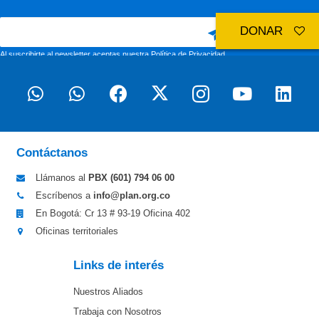
DONAR
Al suscribirte al newsletter aceptas nuestra
Política de Privacidad
Contáctanos
Llámanos al
PBX (601)
794 06 00
Escríbenos a
info@plan.org.co
En Bogotá: Cr 13 # 93-19 Oficina 402
Oficinas territoriales
Links de interés
Nuestros Aliados
Trabaja con Nosotros