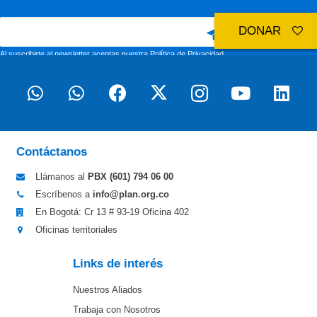
DONAR
Al suscribirte al newsletter aceptas nuestra
Política de Privacidad
Contáctanos
Llámanos al
PBX (601)
794 06 00
Escríbenos a
info@plan.org.co
En Bogotá: Cr 13 # 93-19 Oficina 402
Oficinas territoriales
Links de interés
Nuestros Aliados
Trabaja con Nosotros