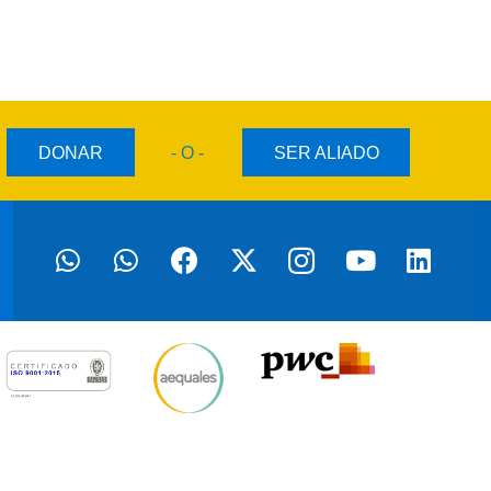
DONAR
- O -
SER ALIADO