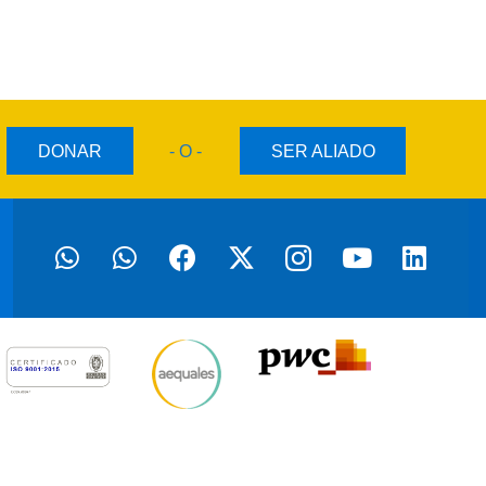
DONAR
- O -
SER ALIADO