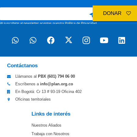
DONAR
Al suscribirte al newsletter aceptas nuestra
Política de Privacidad
Contáctanos
Llámanos al
PBX (601)
794 06 00
Escríbenos a
info@plan.org.co
En Bogotá: Cr 13 # 93-19 Oficina 402
Oficinas territoriales
Links de interés
Nuestros Aliados
Trabaja con Nosotros