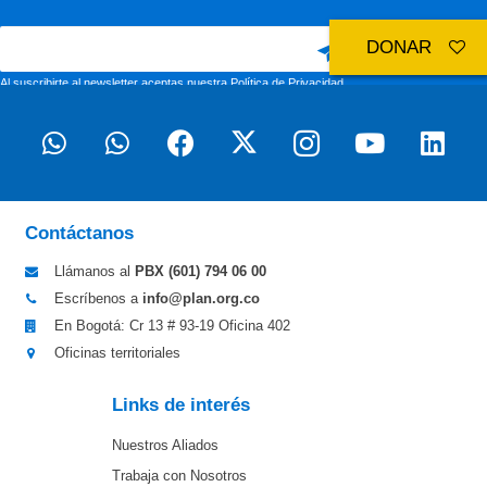
DONAR
Al suscribirte al newsletter aceptas nuestra
Política de Privacidad
Contáctanos
Llámanos al
PBX (601)
794 06 00
Escríbenos a
info@plan.org.co
En Bogotá: Cr 13 # 93-19 Oficina 402
Oficinas territoriales
Links de interés
Nuestros Aliados
Trabaja con Nosotros