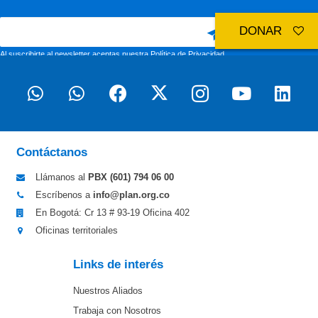
DONAR
Al suscribirte al newsletter aceptas nuestra
Política de Privacidad
Contáctanos
Llámanos al
PBX (601)
794 06 00
Escríbenos a
info@plan.org.co
En Bogotá: Cr 13 # 93-19 Oficina 402
Oficinas territoriales
Links de interés
Nuestros Aliados
Trabaja con Nosotros